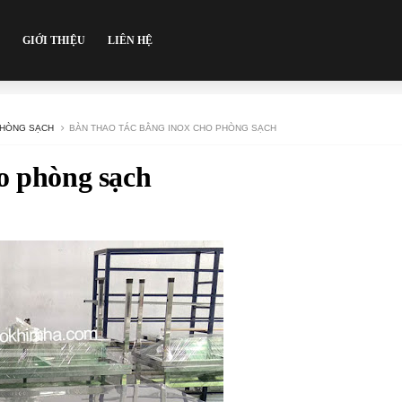
GIỚI THIỆU
LIÊN HỆ
PHÒNG SẠCH
BÀN THAO TÁC BẰNG INOX CHO PHÒNG SẠCH
o phòng sạch